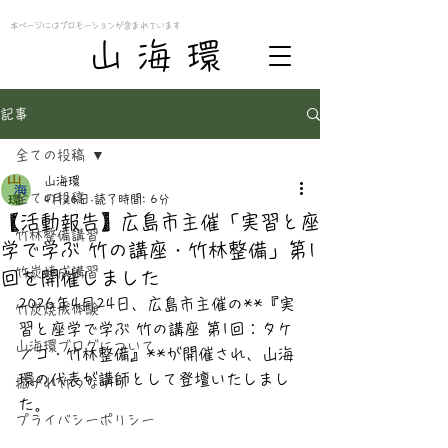
本ページにはプロモーションが含まれています
​山 海 環
記事
全ての投稿
山海環
全ての投稿
4月26日
読了時間: 6分
【活動報告】広島市主催「実習と座
竹林整備講習
学で学ぶ 竹の講座・竹林整備」第1
竹炭焼成講習
回を開催しました
2026年4月24日、広島市主催の**『実
竹炭焼成体験
習と座学で学ぶ 竹の講座 第1回：タケ
山海環ブログについて
ノコ・竹林整備』**が開催され、山海
環の代表が講師として登壇いたしまし
拡がれ竹つながり
た。
プライバシーポリシー