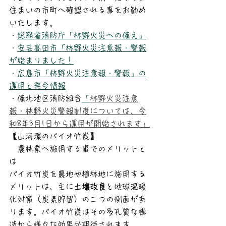
住まいの市町へ確認される事をお勧め
いたします。
・
総務省消防庁「林野火災への備え」
・
安芸高田市「林野火災注意報・警報
が始まりました！
・
広島市「林野火災注意報・警報」の
運用と発令情報
・備北地区消防組合
「
林野火災注意
報・林野火災警報制度については、令
和8年3月1日から運用が開始されます」
【山海環のバイオ竹炭】
　農林業へ施用する事でのメリットと
は
バイオ竹炭を農地や植林地に施用する
メリットは、主に
土壌改良
と地球温暖
化対策（炭素貯留）の二つの側面があ
ります。バイオ竹炭はその多孔質な構
造から様々な効果が期待されます。