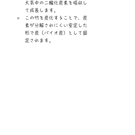
大気中の二酸化炭素を吸収し
て成長します。
この竹を炭化することで、炭
素が分解されにくい安定した
形で炭（バイオ炭）として固
定されます。
バイオ竹炭を農地や植林地に
施用すると、炭素が土壌中に
長期間（数十年から数百年）
にわたり貯留
され、大気中へ
の放出を防ぐことにつながり
ます。これは「農地土壌吸収
源対策」として位置付けられ
ています。
地域資源の有効活用:
放置竹林などの未利用バイオ
マスを原料として活用できる
ため、
地域の環境課題解決
や