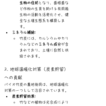
生物の住処
となり、菌根菌な
ど作物の生育を助ける有用微
生物の活動を活発化させ、健
全な土壌生態系を構築しま
す。
ミネラル補給:
竹炭には、カルシウムやカリ
ウムなどの
ミネラル成分
が含
まれており、土壌に自然と供
給されます。
2. 地球温暖化対策（炭素貯留）
への貢献
バイオ竹炭の農地施用は、地球温暖化
対策の一つとして注目されています。
炭素貯留効果:
竹などの植物は光合成により