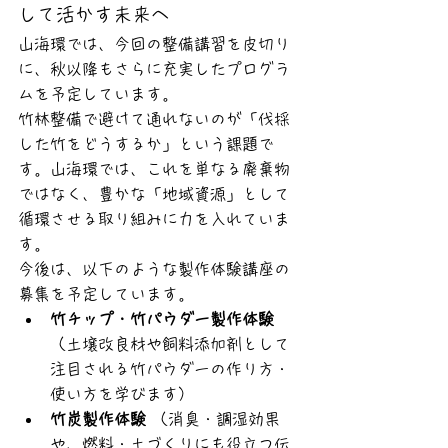
して活かす未来へ
山海環では、今回の整備講習を皮切り
に、秋以降もさらに充実したプログラ
ムを予定しています。
竹林整備で避けて通れないのが「伐採
した竹をどうするか」という課題で
す。山海環では、これを単なる廃棄物
ではなく、豊かな「地域資源」として
循環させる取り組みに力を入れていま
す。
今後は、以下のような製作体験講座の
募集を予定しています。
竹チップ・竹パウダー製作体験
（土壌改良材や飼料添加剤として
注目される竹パウダーの作り方・
使い方を学びます）
竹炭製作体験
 （消臭・調湿効果
や、燃料・土づくりにも役立つ伝