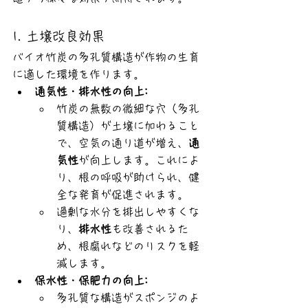
1. 土壌改良効果
バイオ竹炭の多孔質構造が作物の生育
に適した環境を作ります。
通気性・排水性の向上:
竹炭の無数の微細な穴（多孔
質構造）が土壌に加わること
で、空気の通り道が増え、
通
気性
が向上します。これによ
り、根の呼吸が助けられ、健
全な発育が促進されます。
過剰な水分を排出しやすくな
り、
排水性
も改善されるた
め、根腐れなどのリスクを軽
減します。
保水性・保肥力の向上:
多孔質な構造がスポンジのよ