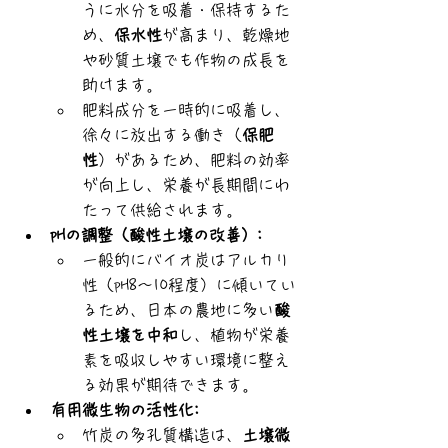
うに水分を吸着・保持するた
め、
保水性
が高まり、乾燥地
や砂質土壌でも作物の成長を
助けます。
肥料成分を一時的に吸着し、
徐々に放出する働き（
保肥
性
）があるため、肥料の効率
が向上し、栄養が長期間にわ
たって供給されます。
pHの調整（酸性土壌の改善）:
一般的にバイオ炭はアルカリ
性（pH8～10程度）に傾いてい
るため、日本の農地に多い
酸
性土壌を中和
し、植物が栄養
素を吸収しやすい環境に整え
る効果が期待できます。
有用微生物の活性化:
竹炭の多孔質構造は、
土壌微