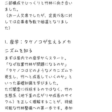
二部構成でじっくりと竹林に向き合い
ました。
（お一人欠席でしたが、定員15名に対
しては応募者多数で抽選となりまし
た）
1. 座学：タケノコが生えるメカ
ニズムを知る
まずは屋内での座学からスタート。 
「なぜ放置竹林が問題になるのか」
「タケノコはどのようなメカニズムで
発生し、竹へと成長していくのか」と
いった基礎知識を学びました。
ただ闇雲に伐採するのではなく、竹の
生態系（地下茎の広がりや成長のサイ
クル）を正しく理解することが、持続
可能な竹林整備への第一歩です。参加