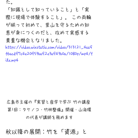
た。
「知識として知っていること」と「実
際に現場で体験すること」。 この両輪
が揃って初めて、里山を守るための知
恵が身につくのだと、改めて実感する
貴重な機会となりました。
https://video.wixstatic.com/video/313121_4aa9
f6acd97c4e20953ba92e3a943b0a/1080p/mp4/f
ile.mp4
広島市主催の『実習と座学で学ぶ 竹の講座 
第1回：タケノコ・竹林整備』開催・山海環
の代表が講師を務めます
秋以降の展開：竹を「資源」と