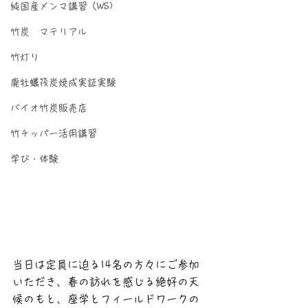
純国産メンマ講習（WS)
竹炭 マテリアル
竹灯り
廃牡蠣筏炭焼成実証実験
バイオ竹炭販売店
竹チッパー活用講習
学び・体験
当日は定員に迫る14名の方々にご参加
いただき、春の訪れを感じる絶好の天
候のもと、座学とフィールドワークの