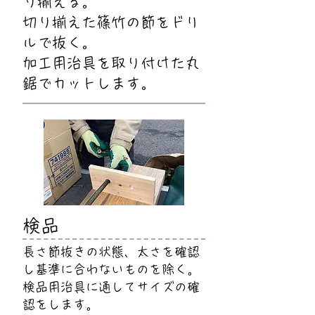
り揃える。
切り揃えた篠竹の節をドリ
ルで抜く。
加工用治具を取り付けた丸
鋸でカットします。
検品
​長さ節抜きの状態、太さを確認
し基準に合わないものを除く。
検品用治具に通してサイズの確
認をします。