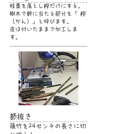
枝葉を落とし稈だけにする。
樹木で幹に当たる部分を「 稈
（かん）」と呼びます。
皮は付いたままで加工しま
す。
節抜き
篠竹を24センチの長さに切