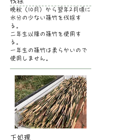
伐採
晩秋（10月）から翌年2月頃に
水分の少ない篠竹を伐採す
る。
二年生以降の篠竹を使用す
る。
一年生の篠竹は柔らかいので
使用しません。
下処理