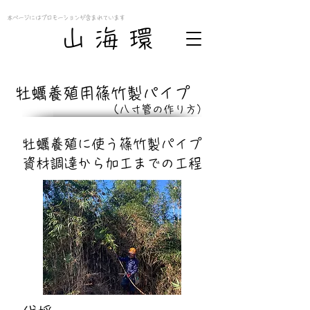
本ページにはプロモーションが含まれています
​山 海 環
​牡蠣養殖用篠竹製パイプ
（​八寸管の作り方）
牡蠣養殖に使う篠竹製パイプ
資材調達から加工までの工程