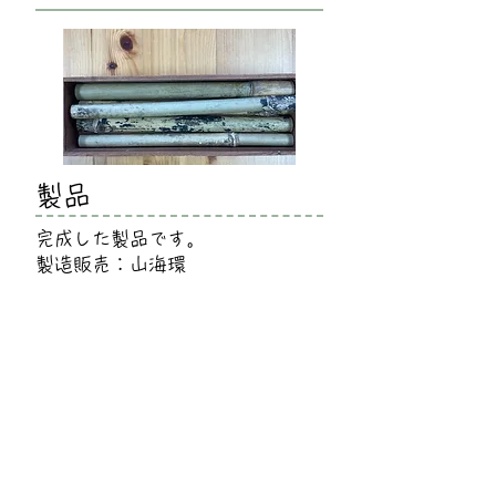
​製品
完成した製品です。
製造販売：山海環
山海環
代表 谷川裕之
〒739-1805
広島県安芸高田市高宮町原田
1404​