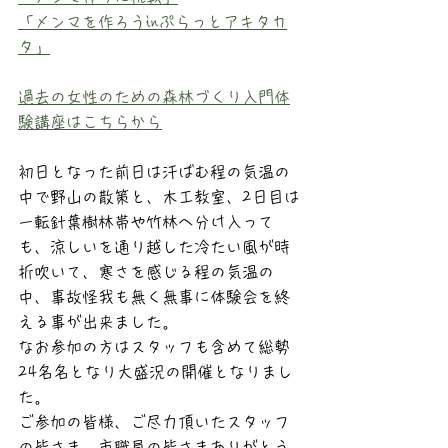
「メンマを作ろうinぷらっとアキタカ
タ」
過去の女性のための森林づくり入門体
験講座はこちらから
初日となった前日は汗ばむ程の気温の
中で野山の散策と、木工教室、2日目は
一転針葉樹林帯や竹林へ分け入って
も、涼しいを通り越した冷たい風が時
折吹いて、寒さを感じる程の気温の
中、事故怪我も無く無事に体験会を終
える事が出来ました。
なお参加の方はスタッフも含めて総勢
24名名となり大盛況の開催となりまし
た。
ご参加の皆様、ご尽力頂いたスタッフ
の皆さま、市職員の皆さまありがとう