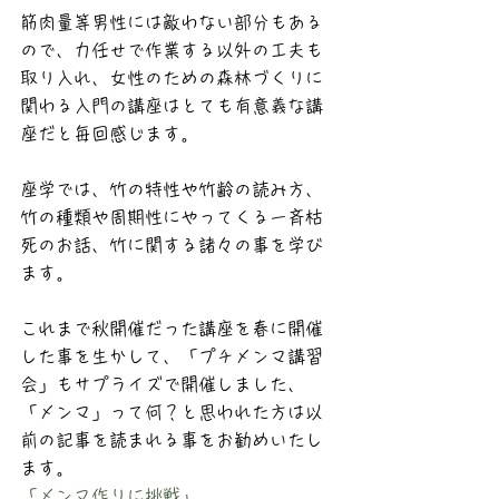
筋肉量等男性には敵わない部分もある
ので、力任せで作業する以外の工夫も
取り入れ、女性のための森林づくりに
関わる入門の講座はとても有意義な講
座だと毎回感じます。
座学では、竹の特性や竹齢の読み方、
竹の種類や周期性にやってくる一斉枯
死のお話、竹に関する諸々の事を学び
ます。
これまで秋開催だった講座を春に開催
した事を生かして、「プチメンマ講習
会」もサプライズで開催しました、
「メンマ」って何？と思われた方は以
前の記事を読まれる事をお勧めいたし
ます。
「メンマ作りに挑戦」