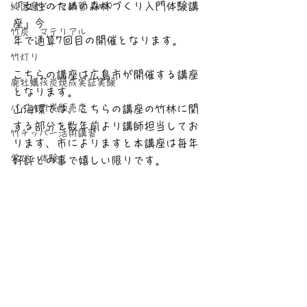
「女性のための森林づくり入門体験講
純国産メンマ講習（WS)
座」今
竹炭 マテリアル
年で通算7回目の開催となります。
竹灯り
こちらの講座は広島市が開催する講座
廃牡蠣筏炭焼成実証実験
となります。
バイオ竹炭販売店
山海環では、こちらの講座の竹林に関
する部分を数年前より講師担当してお
竹チッパー活用講習
ります、市によりますと本講座は毎年
学び・体験
好評との事で嬉しい限りです。