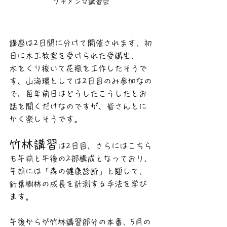
プチメンマ講習会
講座は2日間に分けて開催されます、初
日に木工教室を受けられた受講生、
木をくり抜いて花瓶を工作したそうで
す、山海環としては2日目のみ参加なの
で、毎年前日はどうしたこうしたとお
話を聞くだけなのですが、皆さんとに
かく楽しそうです。
竹林講習
は2日目、さらにはこちら
も午前と午後の2部構成となっており、
午前には「森の健康診断」と題して、
針葉樹林の成長を計測する手法を学び
ます。
午後からが竹林講習部分の本番、5月の