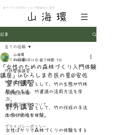
本ページにはプロモーションが含まれています
​山 海 環
記事
全ての投稿
山海環
全ての投稿
2025年5月12日
読了時間: 3分
「女性のための森林づくり入門体験
竹林整備講習
講座」inひろしま市民の里@安佐
室内講習
竹炭焼成講習
として、竹の生態や竹林
整備の手法、竹資源の活用方法を学
竹炭焼成体験
ぶ。
山海環ブログについて
野外講習
として、竹の伐採の手法
を学び実技を体験。
拡がれ竹つながり
プライバシーポリシー
女性ばかりで森林づくりの体験をする