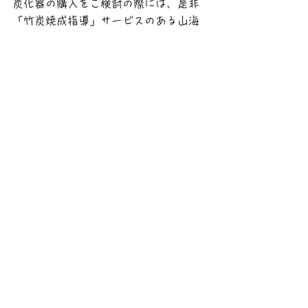
炭化器の購入をご検討の際には、是非
「竹炭焼成指導」サービスのある山海
環にてのお求めを、お待ちいたしてお
ります。
竹炭焼成体験（指導）・炭化器につい
てのお問い合わせ詳細はこちらから
「山海環」にて焼成の「ポーラス竹炭
（バイオ竹炭）」の販売店一覧はこち
らから
山海環へのお問い合わせはこちらから