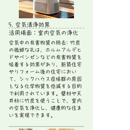
5. 空気清浄効果
​活用場面：室内空気の浄化
空気中の有害物質の除去: 竹炭
の微細な孔は、ホルムアルデヒ
ドやベンゼンなどの有害物質を
吸着する効果があり、新築住宅
やリフォーム後の住宅におい
て、シックハウス症候群の原因
となる化学物質を低減する目的
で利用されています。壁材や天
井材に竹炭を使うことで、室内
の空気を浄化し、健康的な住ま
いを実現できます。