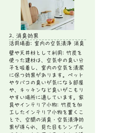
2. 消臭効果
活用場面: 室内の空気清浄 消臭
壁や天井材として利用: 竹炭を
使った建材は、空気中の臭い分
子を吸着し、室内の空気を清潔
に保つ効果があります。ペット
やタバコの臭いが気になる部屋
や、キッチンなど臭いがこもり
やすい場所に適しています。家
具やインテリア小物: 竹炭を加
工したインテリア小物を置くこ
とで、空間の消臭・空気清浄効
果が得られ、見た目もシンプル