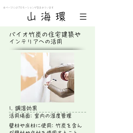
本ページにはプロモーションが含まれています
​山 海 環
バイオ竹炭の住宅建築や
インテリアへの活用
1. 調湿効果
活用場面: 室内の湿度管理
壁材や床材に使用: 竹炭を含ん