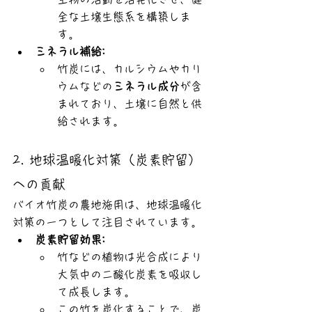
全な土壌生態系を構築しま
す。
ミネラル補給:
竹炭には、カルシウムやカリ
ウムなどの
ミネラル成分
が含
まれており、土壌に自然と供
給されます。
2. 地球温暖化対策（炭素貯留）
への貢献
バイオ竹炭の農地施用は、地球温暖化
対策の一つとして注目されています。
炭素貯留効果:
竹などの植物は光合成により
大気中の二酸化炭素を吸収し
て成長します。
この竹を炭化することで、炭