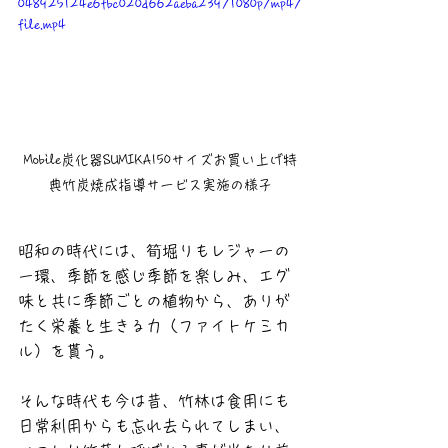
048925124e6fbc020d662aeba239/1080p/mp4/
file.mp4
Mobile炭化器SUMIKA150サイズお買い上げ特
典竹炭焼成指導サービス実施の様子
昭和の時代には、筍堀りもレジャーの
一環、季節を感じ季節を楽しみ、エグ
味と共に季節ごとの植物から、ありが
たく栄養と生きる力（ファイトケミカ
ル）を貰う。
そんな時代も今は昔、竹林は食用にも
日常利用からも忘れ去られてしまい、