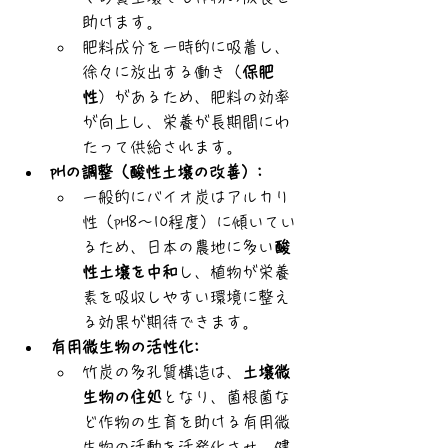
助けます。
肥料成分を一時的に吸着し、
徐々に放出する働き（
保肥
性
）があるため、肥料の効率
が向上し、栄養が長期間にわ
たって供給されます。
pHの調整（酸性土壌の改善）:
一般的にバイオ炭はアルカリ
性（pH8～10程度）に傾いてい
るため、日本の農地に多い
酸
性土壌を中和
し、植物が栄養
素を吸収しやすい環境に整え
る効果が期待できます。
有用微生物の活性化:
竹炭の多孔質構造は、
土壌微
生物の住処
となり、菌根菌な
ど作物の生育を助ける有用微
生物の活動を活発化させ、健