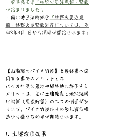
・
安芸高田市
「林野火災注意報・警報
が始まりました！
・備北地区消防組合
「
林野火災注意
報・林野火災警報制度については、令
和8年3月1日から運用が開始されます」
【山海環のバイオ竹炭】を農林業へ施
用する事でのメリットとは
バイオ竹炭を農地や植林地に施用する
メリットは、主に
土壌改良
と地球温暖
化対策（炭素貯留）の二つの側面があ
ります。バイオ竹炭はその多孔質な構
造から様々な効果が期待されます。
1. 土壌改良効果