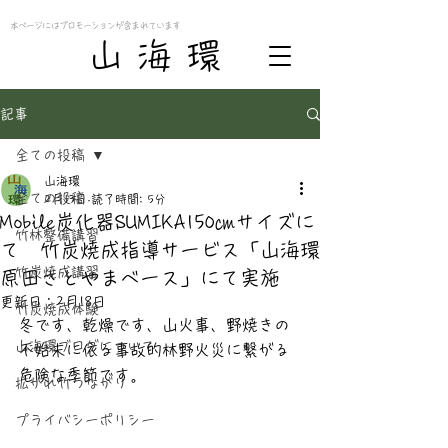
本ページにはプロモーションが含まれています
​山 海 環
記事
全ての投稿
山海環
全ての投稿
2月13日
読了時間: 5分
Mobile炭化器SUMIKA150㎝サイズに
竹林整備講習
て 竹炭焼成指導サービス「山海環
竹炭焼成講習
原田さとやまベース」にて実施
更新日：
2月18日
竹炭焼成体験
冬です、乾燥です、山火事、野焼きの
山海環ブログについて
不始末に依る事故的林野火災に繋がる
危険な季節です。
拡がれ竹つながり
プライバシーポリシー