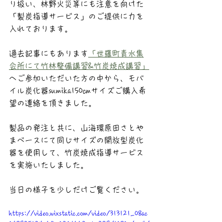
り扱い、林野火災等にも注意を向けた
「製炭指導サービス」のご提供に力を
入れております。
過去記事にもあります
「世羅町青水集
会所にて竹林整備講習&竹炭焼成講習」
へご参加いただいた方の中から、モバ
イル炭化器sumika150㎝サイズご購入希
望の連絡を頂きました。
製品の発注と共に、山海環原田さとや
まベースにて同じサイズの開放型炭化
器を使用して、竹炭焼成指導サービス
を実施いたしました。
当日の様子を少しだけご覧ください。
https://video.wixstatic.com/video/313121_08ac