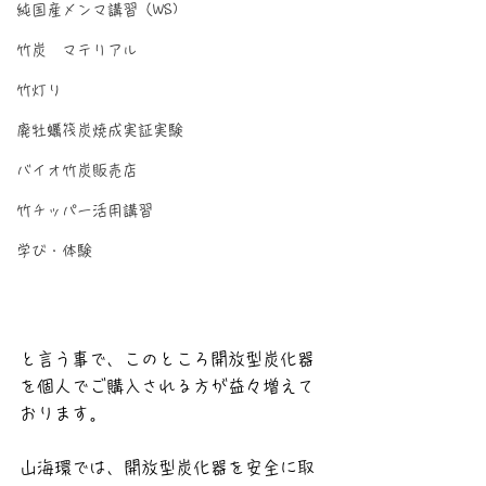
純国産メンマ講習（WS)
竹炭 マテリアル
竹灯り
廃牡蠣筏炭焼成実証実験
バイオ竹炭販売店
竹チッパー活用講習
学び・体験
と言う事で、このところ開放型炭化器
を個人でご購入される方が益々増えて
おります。
山海環では、開放型炭化器を安全に取