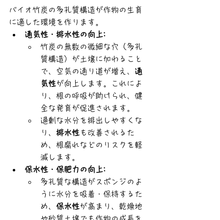
バイオ竹炭の多孔質構造が作物の生育
に適した環境を作ります。
通気性・排水性の向上:
竹炭の無数の微細な穴（多孔
質構造）が土壌に加わること
で、空気の通り道が増え、
通
気性
が向上します。これによ
り、根の呼吸が助けられ、健
全な発育が促進されます。
過剰な水分を排出しやすくな
り、
排水性
も改善されるた
め、根腐れなどのリスクを軽
減します。
保水性・保肥力の向上:
多孔質な構造がスポンジのよ
うに水分を吸着・保持するた
め、
保水性
が高まり、乾燥地
や砂質土壌でも作物の成長を