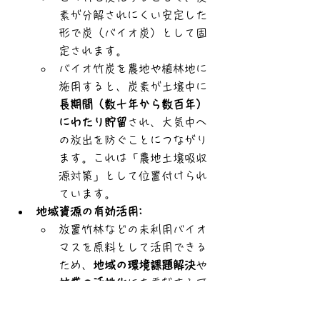
素が分解されにくい安定した
形で炭（バイオ炭）として固
定されます。
バイオ竹炭を農地や植林地に
施用すると、炭素が土壌中に
長期間（数十年から数百年）
にわたり貯留
され、大気中へ
の放出を防ぐことにつながり
ます。これは「農地土壌吸収
源対策」として位置付けられ
ています。
地域資源の有効活用:
放置竹林などの未利用バイオ
マスを原料として活用できる
ため、
地域の環境課題解決
や
林業の活性化
にも貢献する可
能性があります。