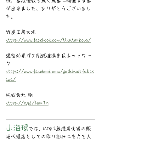
様、事故怪我も無く無事に開催する事
が出来ました、ありがとうございまし
た。
竹炭工房大垣
https://www.facebook.com/tikutankobo/
温室効果ガス削減推進市民ネットワー
ク
https://www.facebook.com/yoshinori.fukas
awa/
株式会社 樹
https://x.gd/IamTH
山海環
では、MOKI無煙炭化器の販
売代理店としての取り組みにも力を入