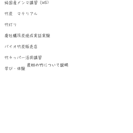
純国産メンマ講習（WS)
竹炭 マテリアル
竹灯り
廃牡蠣筏炭焼成実証実験
バイオ竹炭販売店
竹チッパー活用講習
炭材の竹について説明
学び・体験