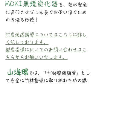
MOKI無煙炭化器
を、安心安全
に変形させずに末長くお使い頂くため
の方法も伝授！
竹炭焼成講習についてはこちらに詳し
く記しております。
製炭指導に付いてのお問い合わせはこ
ちらからお願いいたします。
山海環
では、「竹林整備講習」とし
て安全に竹林整備に取り組むための講
習会、「竹炭焼成」として、MOKI無煙
炭化器を活用した「竹炭焼成講習」及
び「竹炭焼成体験」など、竹の利活用
へと繋がる様々な講習会を開催してお
ります。思い立ったらお問い合わせ
を、お待ちいたしております。