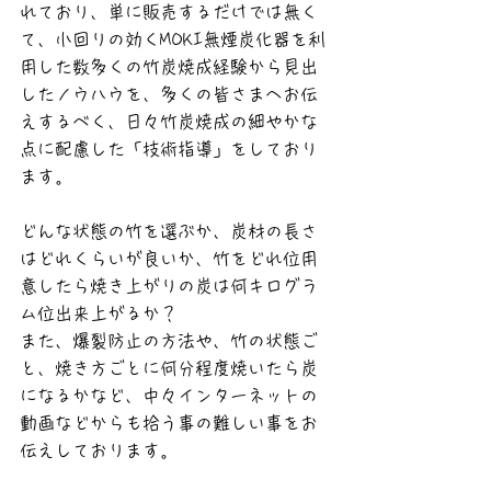
れており、単に販売するだけでは無く
て、小回りの効くMOKI無煙炭化器を利
用した数多くの竹炭焼成経験から見出
したノウハウを、多くの皆さまへお伝
えするべく、日々竹炭焼成の細やかな
点に配慮した「技術指導」をしており
ます。
どんな状態の竹を選ぶか、炭材の長さ
はどれくらいが良いか、竹をどれ位用
意したら焼き上がりの炭は何キログラ
ム位出来上がるか？
また、爆裂防止の方法や、竹の状態ご
と、焼き方ごとに何分程度焼いたら炭
になるかなど、中々インターネットの
動画などからも拾う事の難しい事をお
伝えしております。