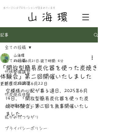
本ページにはプロモーションが含まれています
​山 海 環
記事
全ての投稿
山海環
全ての投稿
2025年6月21日
読了時間: 4分
「開放型簡易炭化器を使った炭焼き
竹林整備講習
体験会」第二回開催いたしました
竹炭焼成講習
更新日：
2025年6月22日
空模様の心配が募る過日、2025年6月
竹炭焼成体験
14日、
「開放型簡易炭化器を使った炭
山海環ブログについて
焼き体験会」第二回を無事開催いたし
ました。
拡がれ竹つながり
プライバシーポリシー